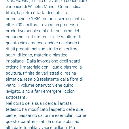
Trashstones
, il ciclo di lavori più conosciuto
e iconico di Wilhelm Mundt. Come indica il
titolo, la pietra è fatta di rifiuti. La
numerazione “036”- su un insieme giunto a
oltre 700 sculture - evoca un processo
produttivo seriale e riflette sul tema del
consumo. L’artista realizza le sculture di
questo ciclo, raccogliendo e riciclando i
rifiuti prodotti nel suo studio di scultore:
scarti di legno, materiale plastico,
imballaggi. Dalla lavorazione degli scarti,
ottiene il materiale con il quale plasma la
scultura, rifinita da vari strati di resina
sintetica, resa più resistente dalla fibra di
vetro. Il volume ottenuto viene quindi
levigato, sino a far riemergere i colori
sottostanti.
Nel corso della sua ricerca, l’artista
tedesco ha modificato l’aspetto delle sue
pietre, passando dai primi esemplari, come
questo, caratterizzati da colori sobri, ad
altri dalle tonalità vivaci e brillanti. Più