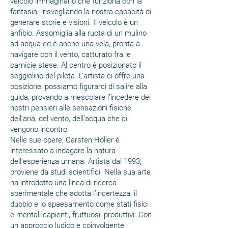
veicolo immaginario che funziona con la
fantasia, risvegliando la nostra capacità di
generare storie e visioni. Il veicolo è un
anfibio. Assomiglia alla ruota di un mulino
ad acqua ed è anche una vela, pronta a
navigare con il vento, catturato fra le
camicie stese. Al centro è posizionato il
seggiolino del pilota. L’artista ci offre una
posizione: possiamo figurarci di salire alla
guida, provando a mescolare l’incedere dei
nostri pensieri alle sensazioni fisiche
dell’aria, del vento, dell’acqua che ci
vengono incontro.
Nelle sue opere, Carsten Höller è
interessato a indagare la natura
dell’esperienza umana. Artista dal 1993,
proviene da studi scientifici. Nella sua arte
ha introdotto una linea di ricerca
sperimentale che adotta l’incertezza, il
dubbio e lo spaesamento come stati fisici
e mentali capienti, fruttuosi, produttivi. Con
un approccio ludico e coinvolgente,